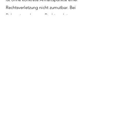
Rechtsverletzung nicht zumutbar. Bei
Bekanntwerden von Rechtsverletzungen
werden wir derartige Links umgehend
entfernen.
So finden Sie uns
Unser Standort
Verein härzaktiv
Bernstrasse 124
3613 Steffisburg
Kontakt
033 553 41 32