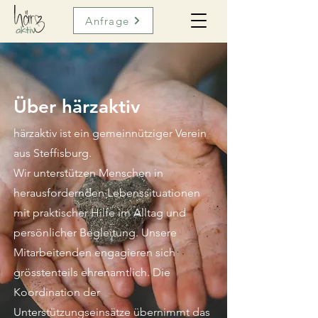
Anfrage
Über härzaktiv
härzaktiv ist ein gemeinnütziger Verein
aus Steffisburg.
Wir unterstützen Menschen in
herausfordernden Lebenssituationen
mit praktischer Hilfe im Alltag und
persönlicher Begleitung. Unsere
Mitarbeitenden engagieren sich
grösstenteils ehrenamtlich. Die
Koordination der
Unterstützungseinsätze übernimmt das